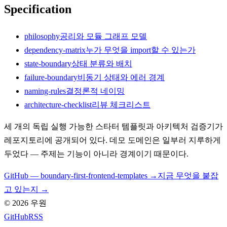
Specification
philosophy
공리와 모듈 그래프 모델
dependency-matrix
누가 무엇을 import할 수 있는가
state-boundary
상태 분류와 배치
failure-boundary
비동기 상태와 에러 경계
naming-rules
결정론적 네이밍
architecture-checklist
리뷰 체크리스트
세 개의 독립 실행 가능한 스타터 템플릿과 아키텍처 검증기가
레포지토리에 공개되어 있다. 데모 도메인은 일부러 지루하게
두었다 — 주제는 기능이 아니라 경계이기 때문이다.
GitHub — boundary-first-frontend-templates →
지금 무엇을 붙잡
고 있는지 →
©
2026
우원
GitHub
RSS