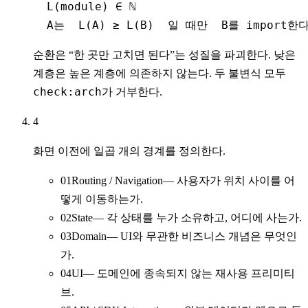
  L(module) ∈ ℕ

  A는  L(A) ≥ L(B)  일 때만  B를 import한
순환은 “한 곳만 고치면 된다”는 성질을 파괴한다. 낮은
계층은 높은 계층에 의존하지 않는다. 두 불변식 모두
check:arch
가 거부한다.
4
화면 이전에 일곱 개의 경계를 정의한다.
01
Routing / Navigation
—
사용자가 위치 사이를 어
떻게 이동하는가.
02
State
—
각 상태를 누가 소유하고, 어디에 사는가.
03
Domain
—
UI와 무관한 비즈니스 개념은 무엇인
가.
04
UI
—
도메인에 종속되지 않는 재사용 프리미티
브.