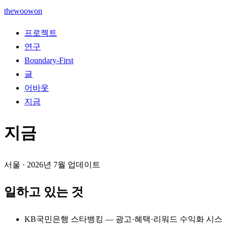
thewoowon
프로젝트
연구
Boundary-First
글
어바웃
지금
지금
서울
·
2026년 7월
업데이트
일하고 있는 것
KB국민은행 스타뱅킹 — 광고·혜택·리워드 수익화 시스