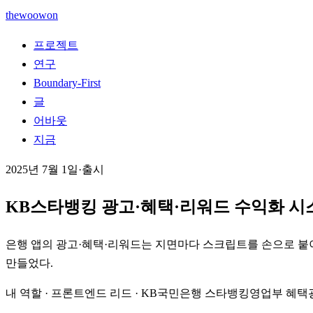
thewoowon
프로젝트
연구
Boundary-First
글
어바웃
지금
2025년 7월 1일
·
출시
KB스타뱅킹 광고·혜택·리워드 수익화 시
은행 앱의 광고·혜택·리워드는 지면마다 스크립트를 손으로 붙이
만들었다.
내 역할
·
프론트엔드 리드 · KB국민은행 스타뱅킹영업부 혜